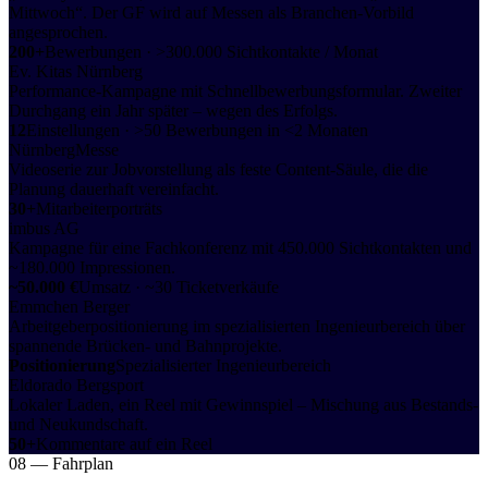
Mittwoch“. Der GF wird auf Messen als Branchen-Vorbild
angesprochen.
200+
Bewerbungen · >300.000 Sichtkontakte / Monat
Ev. Kitas Nürnberg
Performance-Kampagne mit Schnellbewerbungsformular. Zweiter
Durchgang ein Jahr später – wegen des Erfolgs.
12
Einstellungen · >50 Bewerbungen in <2 Monaten
NürnbergMesse
Videoserie zur Jobvorstellung als feste Content-Säule, die die
Planung dauerhaft vereinfacht.
30+
Mitarbeiterporträts
imbus AG
Kampagne für eine Fachkonferenz mit 450.000 Sichtkontakten und
~180.000 Impressionen.
~50.000 €
Umsatz · ~30 Ticketverkäufe
Emmchen Berger
Arbeitgeberpositionierung im spezialisierten Ingenieurbereich über
spannende Brücken- und Bahnprojekte.
Positionierung
Spezialisierter Ingenieurbereich
Eldorado Bergsport
Lokaler Laden, ein Reel mit Gewinnspiel – Mischung aus Bestands-
und Neukundschaft.
50+
Kommentare auf ein Reel
08 — Fahrplan