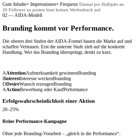
Gute Inhalte
×
Impressionen
×
Frequenz
Einmal pro Halbjahr an
20 Follower zu posten baut keinen Werbedruck auf.
02 — AIDA-Modell
Branding kommt vor Performance.
Die oberen drei Stufen der AIDA-Formel bauen die Marke auf und
schaffen Vertrauen. Erst die unterste Stufe zielt auf die konkrete
Handlung. Wer das Branding überspringt, denkt zu kurz.
A
Attention
Aufmerksamkeit gewinnen
Branding
I
Interest
Interesse wecken
Branding
D
Desire
Wunsch erzeugen
Branding
A
Action
Bewerbung oder Kauf
Performance
Erfolgswahrscheinlichkeit einer Aktion
20–25%
Reine Performance-Kampagne
Ohne jede Branding-Vorarbeit – „gleich in die Performance“.