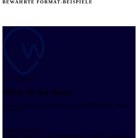
BEWÄHRTE FORMAT-BEISPIELE
Schlaumeier Mittwoch
Projekt der Woche
Vorher-Nachher
Azubi
erklärt
Mythen aufklären
Kosten-Transparenz
Häufige
Kundenfragen
Fachbegriffe einfach erklärt
07 — Referenzen
Belege für den Ansatz.
Echte Kampagnen, echte Zahlen – quer durch Branchen, Größen
und Ziele.
Kanaltechnik Meyer
„Unsexy“ Branche, 5 Jahre Aufbau mit dem Format „Schlaumeier