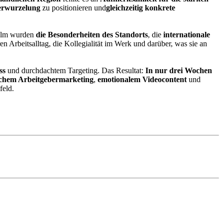
erwurzelung
zu positionieren und
gleichzeitig konkrete
Film wurden
die Besonderheiten des Standorts
, die
internationale
en Arbeitsalltag, die Kollegialität im Werk und darüber, was sie an
ss
und durchdachtem Targeting. Das Resultat:
In nur drei Wochen
schem Arbeitgebermarketing
,
emotionalem Videocontent
und
feld.