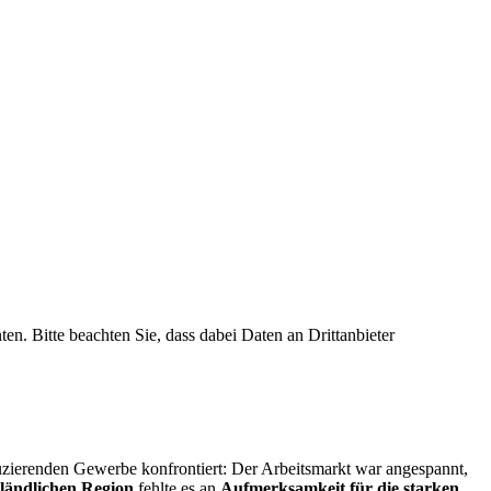
ten. Bitte beachten Sie, dass dabei Daten an Drittanbieter
uzierenden Gewerbe konfrontiert: Der Arbeitsmarkt war angespannt,
ländlichen Region
fehlte es an
Aufmerksamkeit für die starken