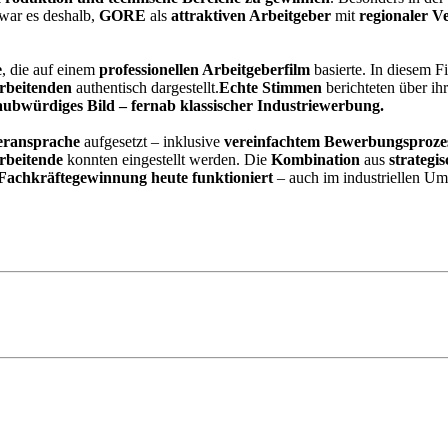
 war es deshalb,
GORE
als
attraktiven Arbeitgeber
mit
regionaler V
e
, die auf einem
professionellen Arbeitgeberfilm
basierte. In diesem 
rbeitenden
authentisch dargestellt.
Echte Stimmen
berichteten über ihr
laubwürdiges Bild – fernab klassischer Industriewerbung.
beransprache
aufgesetzt – inklusive
vereinfachtem Bewerbungsproze
rbeitende
konnten eingestellt werden. Die
Kombination
aus
strategi
 Fachkräftegewinnung heute funktioniert
– auch im industriellen Um