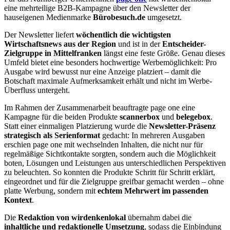
eine mehrteilige B2B-Kampagne über den Newsletter der
hauseigenen Medienmarke
Bürobesuch.de
umgesetzt.
Der Newsletter liefert
wöchentlich die wichtigsten
Wirtschaftsnews aus der Region
und ist in der
Entscheider-
Zielgruppe
in
Mittelfranken
längst eine feste Größe. Genau dieses
Umfeld bietet eine besonders hochwertige Werbemöglichkeit: Pro
Ausgabe wird bewusst nur eine Anzeige platziert – damit die
Botschaft maximale Aufmerksamkeit erhält und nicht im Werbe-
Überfluss untergeht.
Im Rahmen der Zusammenarbeit beauftragte page one eine
Kampagne für die beiden Produkte
scannerbox
und
belegebox
.
Statt einer einmaligen Platzierung wurde die
Newsletter-Präsenz
strategisch als Serienformat
gedacht: In mehreren Ausgaben
erschien page one mit wechselnden Inhalten, die nicht nur für
regelmäßige Sichtkontakte sorgten, sondern auch die Möglichkeit
boten, Lösungen und Leistungen aus unterschiedlichen Perspektiven
zu beleuchten. So konnten die Produkte Schritt für Schritt erklärt,
eingeordnet und für die Zielgruppe greifbar gemacht werden – ohne
platte Werbung, sondern mit
echtem Mehrwert im passenden
Kontext
.
Die
Redaktion
von
wirdenkenlokal
übernahm dabei die
inhaltliche und redaktionelle Umsetzung
, sodass die Einbindung